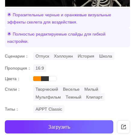
🌟 Поразительные черные и оранжевые визуальные
эффекты скелета для воздействия.
🌟 Полностью редактируемые слайды для гибкой
настройки.
Сценарии：
Отпуск
Хэллоуин
История
Школа
Пропорция：
16:9
Цвета：
orange
black
white
Стили：
Творческий
Веселье
Милый
Мультфильм
Темный
Клипарт
Типы：
AiPPT Classic
Загрузить