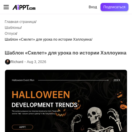
AiPPT Classic
AiPPT Flow
AiPPT Visual
Цены
Шаблоны
Образование
Уч
Вход
Подписаться
Главная страница
/
Шаблоны
/
Отпуск
/
Шаблон «Скелет» для урока по истории Хэллоуина
/
Шаблон «Скелет» для урока по истории Хэллоуина
Richard・
Aug 3, 2026