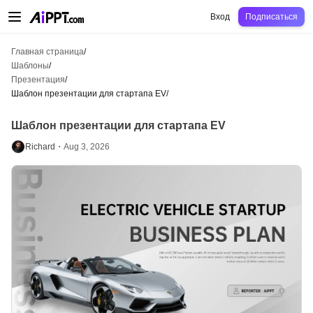
AiPPT Classic
AiPPT Flow
AiPPT Visual
Цены
Шаблоны
Образование
Уч
Вход
Подписаться
Главная страница
/
Шаблоны
/
Презентация
/
Шаблон презентации для стартапа EV
/
Шаблон презентации для стартапа EV
Richard・
Aug 3, 2026