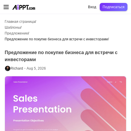
AiPPT Classic
AiPPT Flow
AiPPT Visual
Цены
Шаблоны
Образование
Уч
Вход
Подписаться
Главная страница
/
Шаблоны
/
Предложение
/
Предложение по покупке бизнеса для встречи с инвесторами
/
Предложение по покупке бизнеса для встречи с
инвесторами
Richard・
Aug 5, 2026