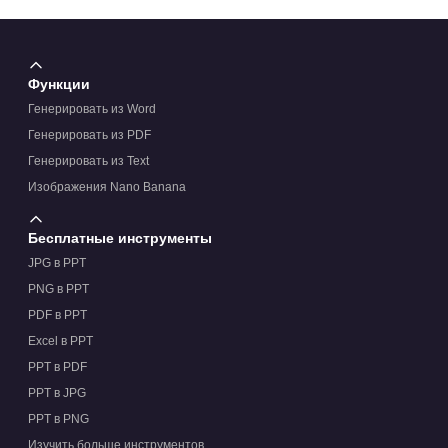
Подходит ли качество изображения для больших
экранов?
Функции
Генерировать из Word
Генерировать из PDF
Генерировать из Text
Изображения Nano Banana
Бесплатные инструменты
JPG в PPT
PNG в PPT
PDF в PPT
Excel в PPT
PPT в PDF
PPT в JPG
PPT в PNG
Изучить больше инструментов