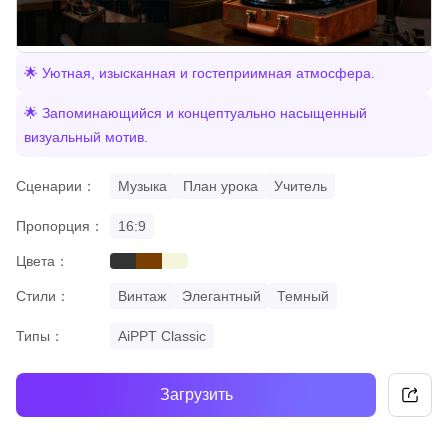
🌟 Уютная, изысканная и гостеприимная атмосфера.
🌟 Запоминающийся и концептуально насыщенный
визуальный мотив.
Сценарии：
Музыка
План урока
Учитель
Пропорция：
16:9
Цвета：
black
brown
beige
Стили：
Винтаж
Элегантный
Темный
Типы：
AiPPT Classic
Загрузить