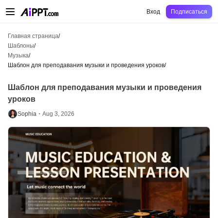
AiPPT Classic
AiPPT Flow
AiPPT Visual
Цены
Шаблоны
Образование
Уч
Вход
Подписаться
Главная страница
/
Шаблоны
/
Музыка
/
Шаблон для преподавания музыки и проведения уроков
/
Шаблон для преподавания музыки и проведения
уроков
Sophia・
Aug 3, 2026