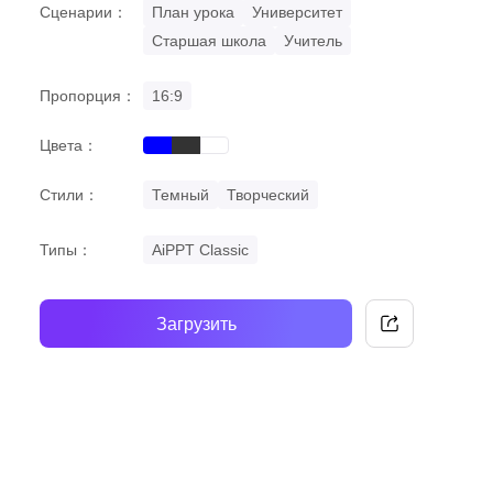
Сценарии：
План урока
Университет
Старшая школа
Учитель
Пропорция：
16:9
Цвета：
blue
black
white
Стили：
Темный
Творческий
Типы：
AiPPT Classic
Загрузить