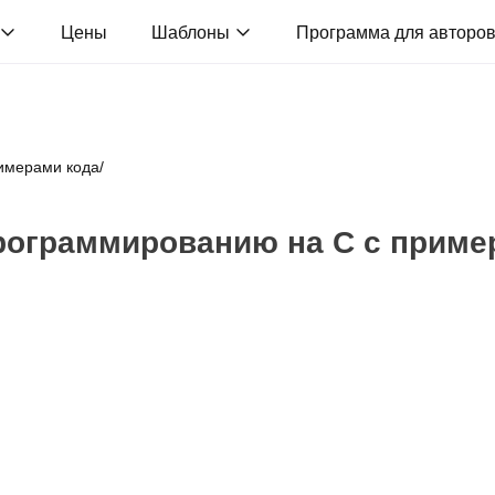
Цены
Шаблоны
Программа для авторо
имерами кода
/
рограммированию на C с приме