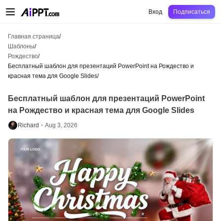
AiPPT Classic
AiPPT Flow
AiPPT Visual
Цены
Шаблоны
Образование
Уч
Вход
Подписаться
Главная страница
/
Шаблоны
/
Рождество
/
Бесплатный шаблон для презентаций PowerPoint на Рождество и
красная тема для Google Slides
/
Бесплатный шаблон для презентаций PowerPoint
на Рождество и красная тема для Google Slides
Richard・
Aug 3, 2026