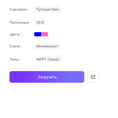
Сценарии：
Путешествие
Пропорция：
16:9
Цвета：
blue
pink
Стили：
Минималист
Типы：
AiPPT Classic
Загрузить