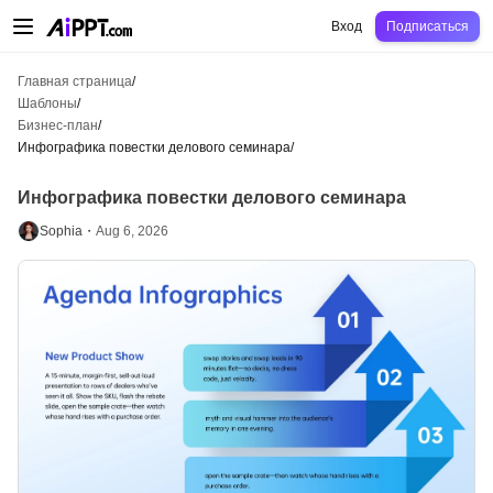
AiPPT Classic
AiPPT Flow
AiPPT Visual
Цены
Шаблоны
Образование
Уч
Вход
Подписаться
Главная страница
/
Шаблоны
/
Бизнес-план
/
Инфографика повестки делового семинара
/
Инфографика повестки делового семинара
Sophia・
Aug 6, 2026