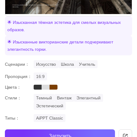
🌟 Изысканная тёмная эстетика для смелых визуальных
образов.
🌟 Изысканные викторианские детали подчеркивают
элегантность горки.
Сценарии：
Искусство
Школа
Учитель
Пропорция：
16:9
Цвета：
black
grey
brown
Стили：
Темный
Винтаж
Элегантный
Эстетический
Типы：
AiPPT Classic
Загрузить