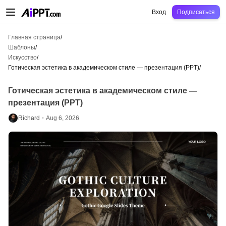
AiPPT Classic
AiPPT Flow
AiPPT Visual
Цены
Шаблоны
Образование
Уч
Вход
Подписаться
Главная страница
/
Шаблоны
/
Искусство
/
Готическая эстетика в академическом стиле — презентация (PPT)
/
Готическая эстетика в академическом стиле —
презентация (PPT)
Richard・
Aug 6, 2026