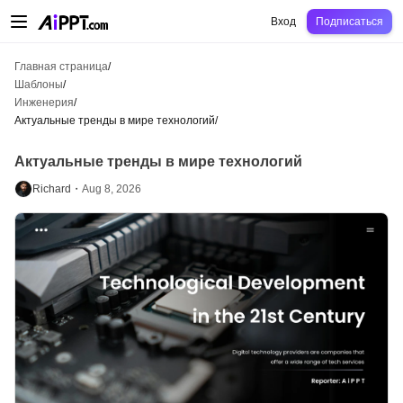
AiPPT Classic
AiPPT Flow
AiPPT Visual
Цены
Шаблоны
Образование
Уч
Вход
Подписаться
Главная страница
/
Шаблоны
/
Инженерия
/
Актуальные тренды в мире технологий
/
Актуальные тренды в мире технологий
Richard・
Aug 8, 2026