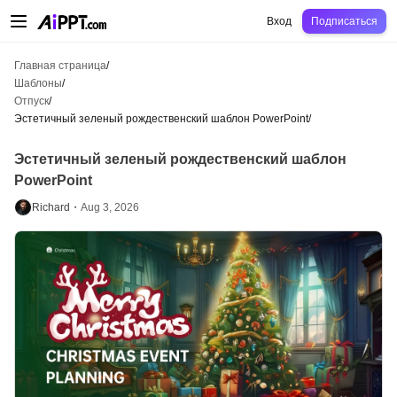
AiPPT Classic
AiPPT Flow
AiPPT Visual
Цены
Шаблоны
Образование
Уч
Вход
Подписаться
Главная страница
/
Шаблоны
/
Отпуск
/
Эстетичный зеленый рождественский шаблон PowerPoint
/
Эстетичный зеленый рождественский шаблон
PowerPoint
Richard・
Aug 3, 2026