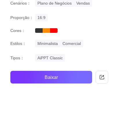
Cenários：
Plano de Negócios
Vendas
Proporção：
16:9
Cores：
black
orange
red
Estilos：
Minimalista
Comercial
Tipos：
AiPPT Classic
Baixar