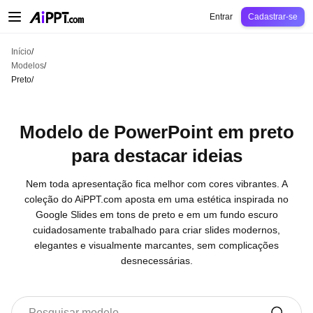
AiPPT Classic
AiPPT Flow
AiPPT Visual
Preços
Modelos
Educação
Profes
Entrar
Cadastrar-se
Início
/
Modelos
/
Preto
/
Modelo de PowerPoint em preto
para destacar ideias
Nem toda apresentação fica melhor com cores vibrantes. A
coleção do AiPPT.com aposta em uma estética inspirada no
Google Slides em tons de preto e em um fundo escuro
cuidadosamente trabalhado para criar slides modernos,
elegantes e visualmente marcantes, sem complicações
desnecessárias.