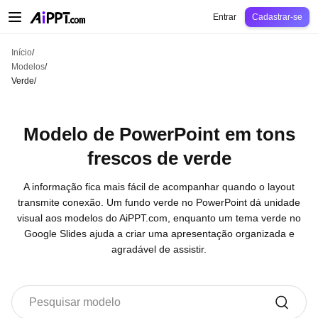
AiPPT Classic
AiPPT Flow
AiPPT Visual
Preços
Modelos
Educação
Profes
Entrar
Cadastrar-se
Início
/
Modelos
/
Verde
/
Modelo de PowerPoint em tons
frescos de verde
A informação fica mais fácil de acompanhar quando o layout
transmite conexão. Um fundo verde no PowerPoint dá unidade
visual aos modelos do AiPPT.com, enquanto um tema verde no
Google Slides ajuda a criar uma apresentação organizada e
agradável de assistir.