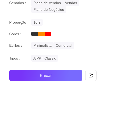
Cenários：
Plano de Vendas
Vendas
Plano de Negócios
Proporção：
16:9
Cores：
black
orange
red
Estilos：
Minimalista
Comercial
Tipos：
AiPPT Classic
Baixar