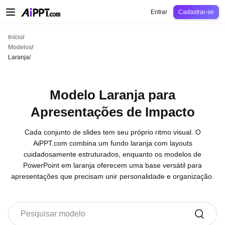
AiPPT Classic
AiPPT Flow
AiPPT Visual
Preços
Modelos
Educação
Profes
Entrar
Cadastrar-se
Início
/
Modelos
/
Laranja
/
Modelo Laranja para
Apresentações de Impacto
Cada conjunto de slides tem seu próprio ritmo visual. O
AiPPT.com combina um fundo laranja com layouts
cuidadosamente estruturados, enquanto os modelos de
PowerPoint em laranja oferecem uma base versátil para
apresentações que precisam unir personalidade e organização.