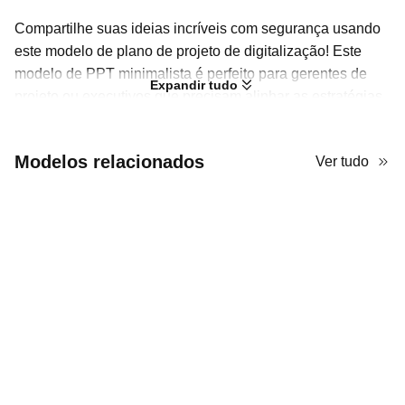
Compartilhe suas ideias incríveis com segurança usando
este modelo de plano de projeto de digitalização! Este
modelo de PPT minimalista é perfeito para gerentes de
Expandir tudo
projeto ou executivos que precisam alinhar as estratégias
de digitalização e os cronogramas com todos os
envolvidos.
Modelos relacionados
Ver tudo
Ao revisar os slides, você vai perceber que o modelo traz
várias cenas típicas de escritório, equilibrando uma
atmosfera de negócios moderna com um toque
tecnológico. Com estruturas de layout bem organizadas,
como seções claras e títulos em destaque, ele garante que
todas as informações sejam facilmente visualizadas e
compreendidas. Além disso, este modelo de PPT para
digitalização oferece infográficos e ícones minimalistas
que ajudam a visualizar o progresso planejado e tornar
temas complexos mais acessíveis.