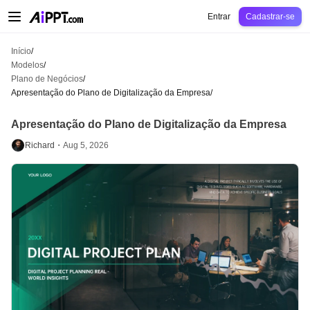
AiPPT Classic
AiPPT Flow
AiPPT Visual
Preços
Modelos
Educação
Profes
Entrar
Cadastrar-se
Início
/
Modelos
/
Plano de Negócios
/
Apresentação do Plano de Digitalização da Empresa
/
Apresentação do Plano de Digitalização da Empresa
Richard・
Aug 5, 2026