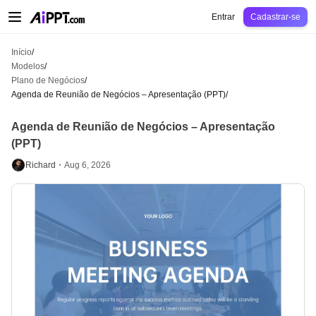
AiPPT Classic
AiPPT Flow
AiPPT Visual
Preços
Modelos
Educação
Profes
Entrar
Cadastrar-se
Início
/
Modelos
/
Plano de Negócios
/
Agenda de Reunião de Negócios – Apresentação (PPT)
/
Agenda de Reunião de Negócios – Apresentação
(PPT)
Richard・
Aug 6, 2026