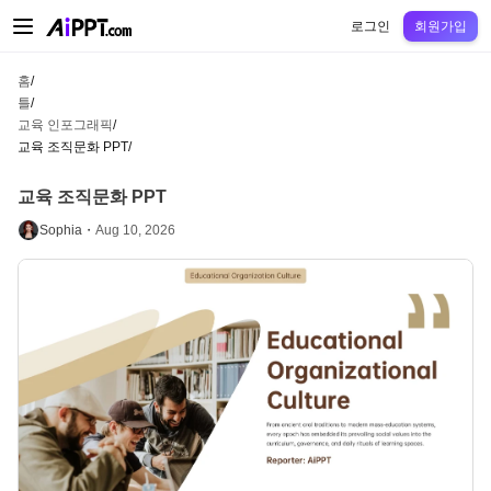
AiPPT Classic
AiPPT Flow
AiPPT Visual
정가
틀
교육
교사
대학
중학교
고등
로그인
회원가입
홈
/
틀
/
교육 인포그래픽
/
교육 조직문화 PPT
/
교육 조직문화 PPT
Sophia・
Aug 10, 2026