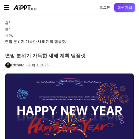
AiPPT Classic
AiPPT Flow
AiPPT Visual
정가
틀
교육
교사
대학
중학교
고등
로그인
회원가입
홈
/
틀
/
새해
/
연말 분위기 가득한 새해 계획 템플릿
/
연말 분위기 가득한 새해 계획 템플릿
Richard・
Aug 3, 2026