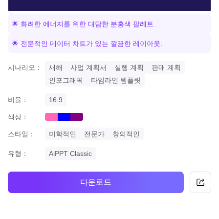
🌟 화려한 에너지를 위한 대담한 분홍색 팔레트.
🌟 전문적인 데이터 차트가 있는 깔끔한 레이아웃.
시나리오：
새해
사업 계획서
실행 계획
판매 계획
인포그래픽
타임라인 템플릿
비율：
16:9
색상：
pink
blue
purple
스타일：
미학적인
전문가
창의적인
유형：
AiPPT Classic
다운로드