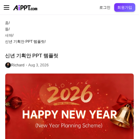
AiPPT Classic
AiPPT Flow
AiPPT Visual
정가
틀
교육
교사
대학
중학교
고등
로그인
회원가입
홈
/
틀
/
새해
/
신년 기획안 PPT 템플릿
/
신년 기획안 PPT 템플릿
Richard・
Aug 3, 2026