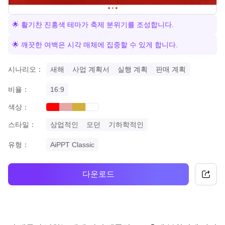
🌟 활기찬 진홍색 테마가 축제 분위기를 조성합니다.
🌟 깨끗한 여백은 시각 매체에 집중할 수 있게 합니다.
시나리오：
새해
사업 계획서
실행 계획
판매 계획
비율：
16:9
색상：
red
pastel
gold
white
스타일：
상업적인
모던
기하학적인
유형：
AiPPT Classic
다운로드