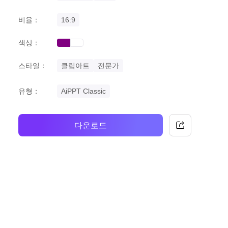
비율：
16:9
색상：
purple
white
스타일：
클립아트
전문가
유형：
AiPPT Classic
다운로드