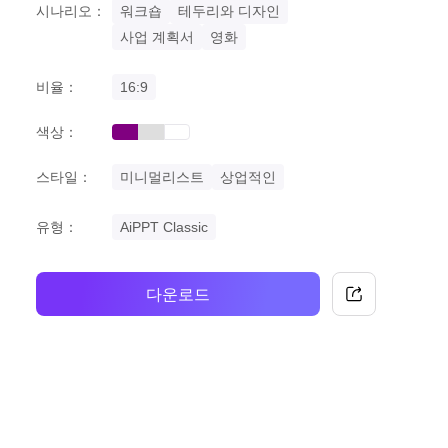
시나리오：
워크숍
테두리와 디자인
사업 계획서
영화
비율：
16:9
색상：
purple
grey
white
스타일：
미니멀리스트
상업적인
유형：
AiPPT Classic
다운로드