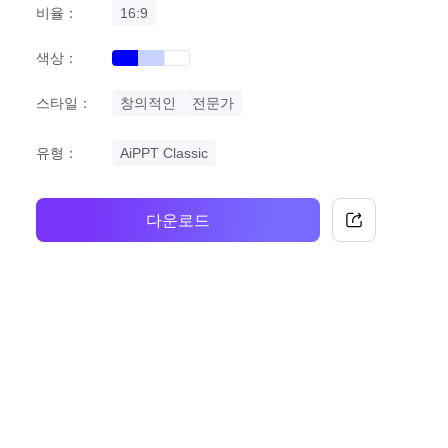
비율：
16:9
색상：
blue
gradient
white
스타일：
창의적인
전문가
유형：
AiPPT Classic
다운로드