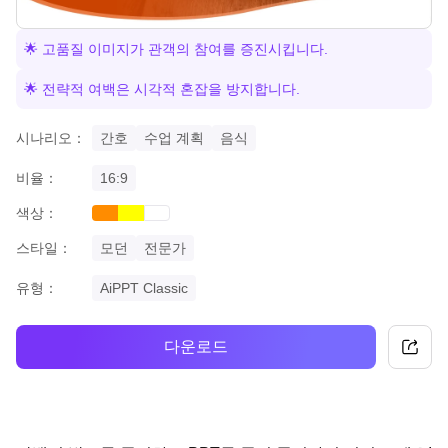
🌟 고품질 이미지가 관객의 참여를 증진시킵니다.
🌟 전략적 여백은 시각적 혼잡을 방지합니다.
시나리오：
간호
수업 계획
음식
비율：
16:9
색상：
orange
yellow
white
스타일：
모던
전문가
유형：
AiPPT Classic
다운로드