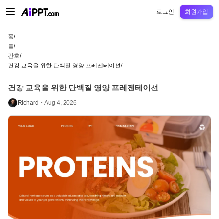
AiPPT Classic
AiPPT Flow
AiPPT Visual
정가
틀
교육
교사
대학
중학교
고등
로그인
회원가입
홈
/
틀
/
간호
/
건강 교육을 위한 단백질 영양 프레젠테이션
/
건강 교육을 위한 단백질 영양 프레젠테이션
Richard・
Aug 4, 2026