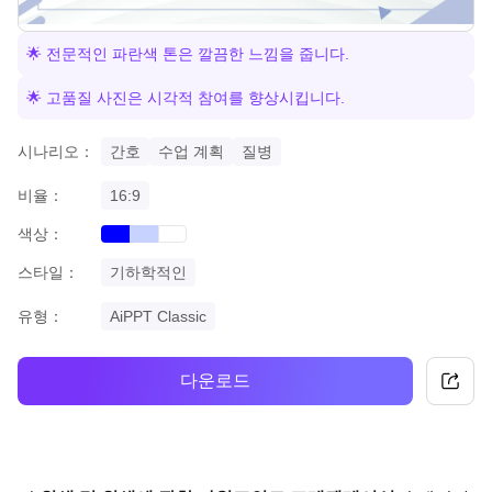
🌟 전문적인 파란색 톤은 깔끔한 느낌을 줍니다.
🌟 고품질 사진은 시각적 참여를 향상시킵니다.
시나리오：
간호
수업 계획
질병
비율：
16:9
색상：
blue
gradient
white
스타일：
기하학적인
유형：
AiPPT Classic
다운로드