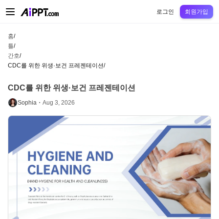
AiPPT Classic
AiPPT Flow
AiPPT Visual
정가
틀
교육
교사
대학
중학교
고등
로그인
회원가입
홈
/
틀
/
간호
/
CDC를 위한 위생·보건 프레젠테이션
/
CDC를 위한 위생·보건 프레젠테이션
Sophia・
Aug 3, 2026