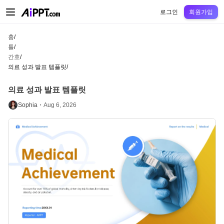
AiPPT Classic
AiPPT Flow
AiPPT Visual
정가
틀
교육
교사
대학
중학교
고등
로그인
회원가입
홈
/
틀
/
간호
/
의료 성과 발표 템플릿
/
의료 성과 발표 템플릿
Sophia・
Aug 6, 2026