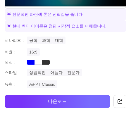
🌟 전문적인 파란색 톤은 신뢰감을 줍니다.
🌟 현대 벡터 아이콘은 첨단 시각적 요소를 더해줍니다.
시나리오：
공학
과학
대학
비율：
16:9
색상：
blue
black
white
스타일：
상업적인
어둡다
전문가
유형：
AiPPT Classic
다운로드