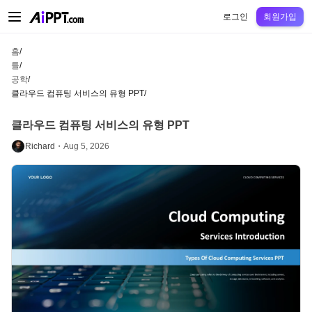
AiPPT Classic
AiPPT Flow
AiPPT Visual
정가
틀
교육
교사
대학
중학교
고등
로그인
회원가입
홈
/
틀
/
공학
/
클라우드 컴퓨팅 서비스의 유형 PPT
/
클라우드 컴퓨팅 서비스의 유형 PPT
Richard・
Aug 5, 2026