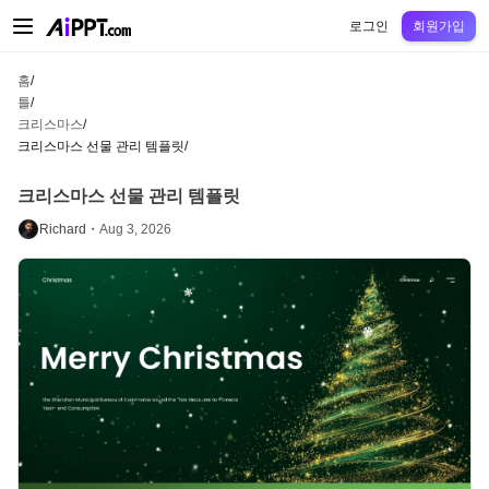
AiPPT Classic
AiPPT Flow
AiPPT Visual
정가
틀
교육
교사
대학
중학교
고등
로그인
회원가입
홈
/
틀
/
크리스마스
/
크리스마스 선물 관리 템플릿
/
크리스마스 선물 관리 템플릿
Richard・
Aug 3, 2026