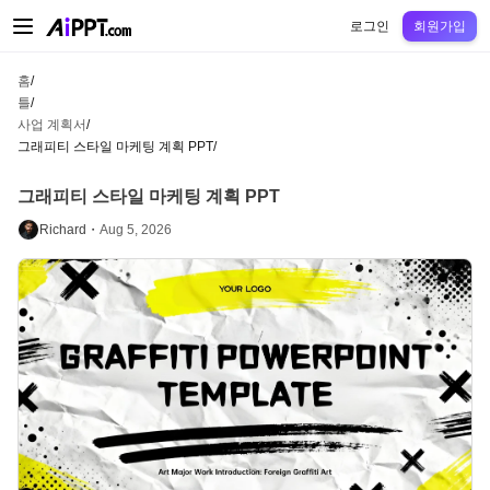
AiPPT Classic
AiPPT Flow
AiPPT Visual
정가
틀
교육
교사
대학
중학교
고등
로그인
회원가입
홈
/
틀
/
사업 계획서
/
그래피티 스타일 마케팅 계획 PPT
/
그래피티 스타일 마케팅 계획 PPT
Richard・
Aug 5, 2026