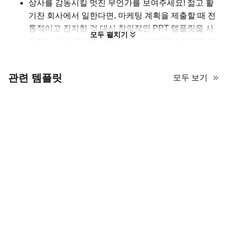
상사를 감동시킬 멋진 무언가를 보여주세요! 젊고 활
기찬 회사에서 일한다면, 마케팅 계획을 제출할 때 전
통적이고 진지한 것 대신 창의적인 PPT 템플릿을 사
모두 펼치기
용하는 것을 고려해 보세요. 이 그래피티 스타일의 마
케팅 계획 템플릿은 슬라이드 배경으로 구겨진 종이
질감을 특징으로 하며, 그래피티 요소들이 내용을 감
관련 템플릿
모두 보기
싸 생동감 있고 트렌디한 전체적인 모습을 연출합니
다. 하지만 고대비의 노란색과 검은색 팔레트 덕분에
중요한 정보는 명확하게 보입니다.
이 그래피티 아트 파워포인트 템플릿을 사용하면 디자
인에 시간을 들이지 않고도 미적으로 MK 계획을 발표
할 수 있습니다. 그러니 주변을 둘러보지 말고 지금
AiPPT에서 이 템플릿을 사용해 보세요!
이 그래피티 스타일 마케팅 계획 PPT
를 향상시키기 위한 실행 가능한 인사