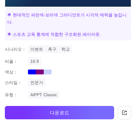
🌟 현대적인 파란색-보라색 그라디언트가 시각적 매력을 높입니
다.
🌟 스포츠 교육 통계에 적합한 구조화된 레이아웃.
시나리오：
이벤트
축구
학교
비율：
16:9
색상：
blue
purple
gradient
스타일：
전문가
유형：
AiPPT Classic
다운로드