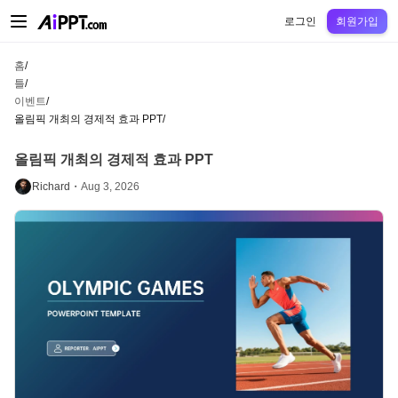
AiPPT Classic
AiPPT Flow
AiPPT Visual
정가
틀
교육
교사
대학
중학교
고등
로그인
회원가입
홈
/
틀
/
이벤트
/
올림픽 개최의 경제적 효과 PPT
/
올림픽 개최의 경제적 효과 PPT
Richard・
Aug 3, 2026