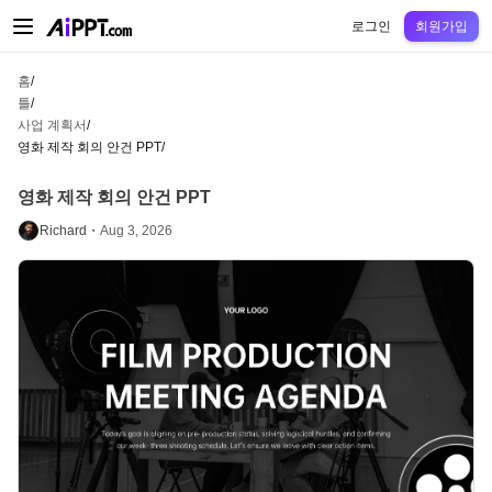
AiPPT Classic
AiPPT Flow
AiPPT Visual
정가
틀
교육
교사
대학
중학교
고등
로그인
회원가입
홈
/
틀
/
사업 계획서
/
영화 제작 회의 안건 PPT
/
영화 제작 회의 안건 PPT
Richard・
Aug 3, 2026