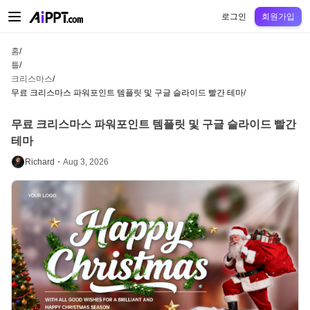
AiPPT Classic
AiPPT Flow
AiPPT Visual
정가
틀
교육
교사
대학
중학교
고등
로그인
회원가입
홈
/
틀
/
크리스마스
/
무료 크리스마스 파워포인트 템플릿 및 구글 슬라이드 빨간 테마
/
무료 크리스마스 파워포인트 템플릿 및 구글 슬라이드 빨간
테마
Richard・
Aug 3, 2026