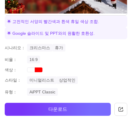
🌟 고전적인 서양의 빨간색과 흰색 휴일 색상 조합.
🌟 Google 슬라이드 및 PPT와의 원활한 호환성.
시나리오：
크리스마스
휴가
비율：
16:9
색상：
red
white
스타일：
미니멀리스트
상업적인
유형：
AiPPT Classic
다운로드