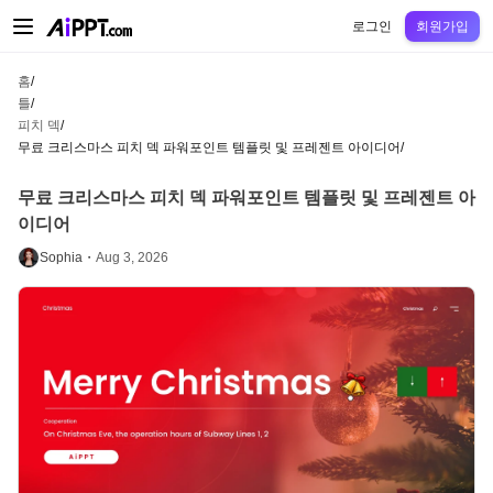
AiPPT Classic
AiPPT Flow
AiPPT Visual
정가
틀
교육
교사
대학
중학교
고등
로그인
회원가입
홈
/
틀
/
피치 덱
/
무료 크리스마스 피치 덱 파워포인트 템플릿 및 프레젠트 아이디어
/
무료 크리스마스 피치 덱 파워포인트 템플릿 및 프레젠트 아
이디어
Sophia・
Aug 3, 2026