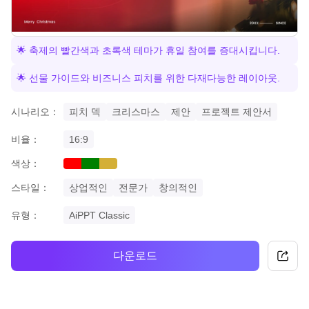
🌟 축제의 빨간색과 초록색 테마가 휴일 참여를 증대시킵니다.
🌟 선물 가이드와 비즈니스 피치를 위한 다재다능한 레이아웃.
시나리오：
피치 덱
크리스마스
제안
프로젝트 제안서
비율：
16:9
색상：
red
green
gold
스타일：
상업적인
전문가
창의적인
유형：
AiPPT Classic
다운로드