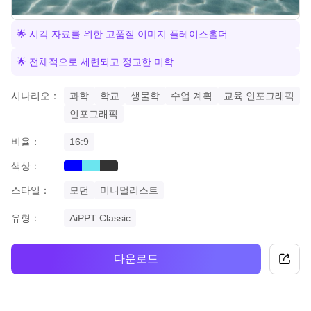
🌟 시각 자료를 위한 고품질 이미지 플레이스홀더.
🌟 전체적으로 세련되고 정교한 미학.
시나리오：
과학
학교
생물학
수업 계획
교육 인포그래픽
인포그래픽
비율：
16:9
색상：
blue
cyan
black
스타일：
모던
미니멀리스트
유형：
AiPPT Classic
다운로드