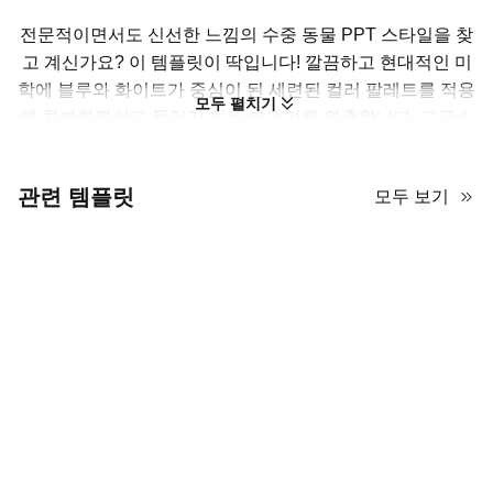
전문적이면서도 신선한 느낌의 수중 동물 PPT 스타일을 찾
고 계신가요? 이 템플릿이 딱입니다! 깔끔하고 현대적인 미
학에 블루와 화이트가 중심이 된 세련된 컬러 팔레트를 적용
모두 펼치기
해 차분하면서도 몰입감 있는 분위기를 연출합니다. 고급스
러운 비주얼 플레이스홀더를 적극 활용한 디자인으로, 이미
지를 중심으로 메시지를 전달하고 싶은 분들에게 제격이죠.
관련 템플릿
모두 보기
여백을 넉넉히 살린 슬림한 미니멀 레이아웃 덕분에 청중의
집중도도 높일 수 있습니다. 장식 요소는 은은한 기하학적
포인트와 명확하고 힘 있는 타이포그래피로 구성되어, 제목
은 돋보이되 산만하지 않게 표현됩니다. 특히 다양한 슬라이
드 구성이 압권인데, 깔끔한 번호 체계를 갖춘 데이터 리스
트부터 화면을 꽉 채우는 이미지 배경, 그리고 “About Us” 레
이아웃까지 모두 갖췄습니다. 교육용 개요는 물론 비즈니스
피치까지 폭넓게 활용 가능한 다재다능한 템플릿이에요. 최
소한의 편집만으로도 고급스럽고 완성도 높은 프레젠테이
션을 원하신다면, 지금 바로 다운로드해서 직접 사용해 보세
요!