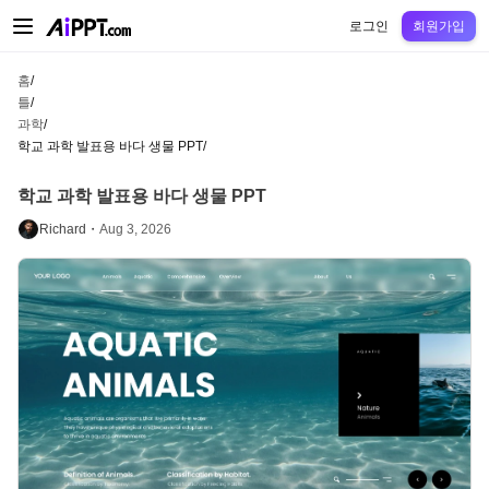
AiPPT Classic
AiPPT Flow
AiPPT Visual
정가
틀
교육
교사
대학
중학교
고등
로그인
회원가입
홈
/
틀
/
과학
/
학교 과학 발표용 바다 생물 PPT
/
학교 과학 발표용 바다 생물 PPT
Richard・
Aug 3, 2026