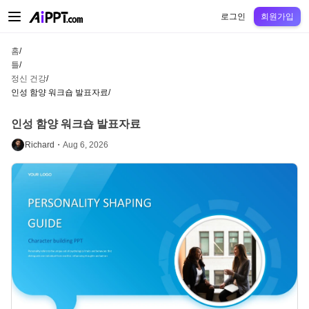
AiPPT Classic
AiPPT Flow
AiPPT Visual
정가
틀
교육
교사
대학
중학교
고등
로그인
회원가입
홈
/
틀
/
정신 건강
/
인성 함양 워크숍 발표자료
/
인성 함양 워크숍 발표자료
Richard・
Aug 6, 2026