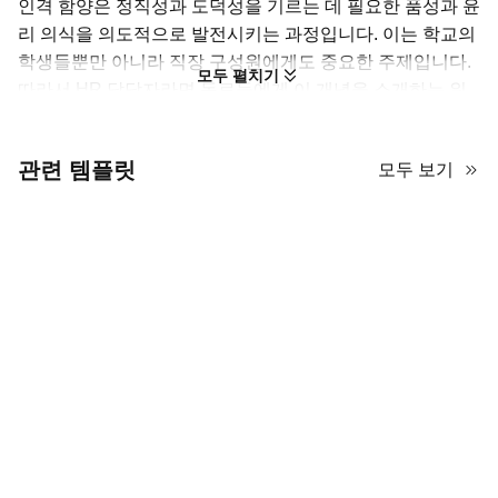
인격 함양은 정직성과 도덕성을 기르는 데 필요한 품성과 윤
리 의식을 의도적으로 발전시키는 과정입니다. 이는 학교의
학생들뿐만 아니라 직장 구성원에게도 중요한 주제입니다.
모두 펼치기
따라서 HR 담당자라면 동료들에게 이 개념을 소개하는 워
크숍을 이 PPT 템플릿으로 진행해 보세요. 둥근 기하학적
형태와 파도처럼 흐르는 패턴을 조합해 움직임과 성장의 느
관련 템플릿
모두 보기
낌을 주어, 도덕적 가치와 인격 형성이라는 주제와 완벽하게
맞아떨어집니다. 세련된 라인 아트, 추상적인 곡선 오버레
이, 전략적으로 배치된 이미지 플레이스홀더도 포함되어 있
어 고품질 사진을 돋보이게 합니다.
창의성과 전문성의 균형을 갖춘 템플릿을 찾고 있다면
AiPPT에서 제공하는 이 템플릿을 놓치지 마세요! 무료로 제
공되며 PowerPoint와 Google Slides에서 사용할 수 있습니
다.
인격과 가치를 강조할 수 있는 전문 슬라이드 15장.
PowerPoint, Google Slides, Keynote, Canva에서도
작동합니다.