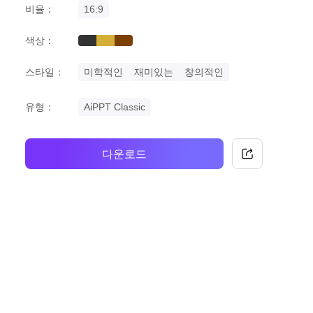
비율：
16:9
색상：
black
gold
brown
스타일：
미학적인
재미있는
창의적인
유형：
AiPPT Classic
다운로드