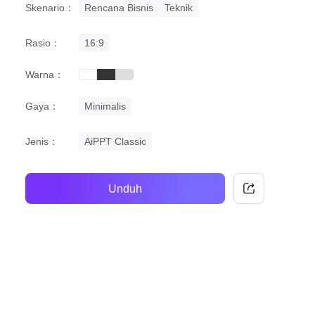
Skenario：
Rencana Bisnis
Teknik
Rasio：
16:9
Warna：
black
grey
white
Gaya：
Minimalis
Jenis：
AiPPT Classic
Unduh