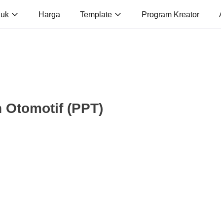
duk
Harga
Template
Program Kreator
 Otomotif (PPT)