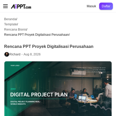
AiPPT Classic
AiPPT Flow
AiPPT Visual
Harga
Template
Pendidikan
Guru
U
Masuk
Daftar
Beranda
/
Template
/
Rencana Bisnis
/
Rencana PPT Proyek Digitalisasi Perusahaan
/
Rencana PPT Proyek Digitalisasi Perusahaan
Richard・
Aug 8, 2026