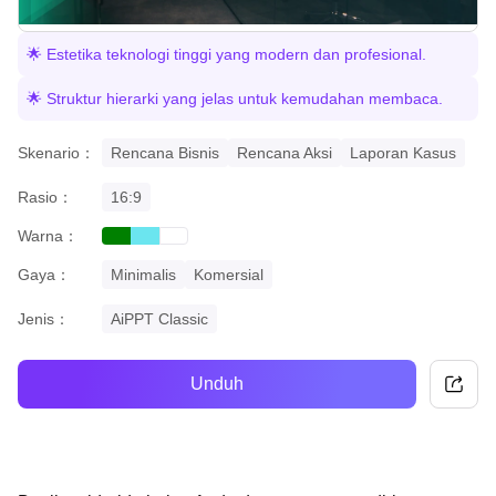
🌟 Estetika teknologi tinggi yang modern dan profesional.
🌟 Struktur hierarki yang jelas untuk kemudahan membaca.
Skenario：
Rencana Bisnis
Rencana Aksi
Laporan Kasus
Rasio：
16:9
Warna：
green
cyan
white
Gaya：
Minimalis
Komersial
Jenis：
AiPPT Classic
Unduh