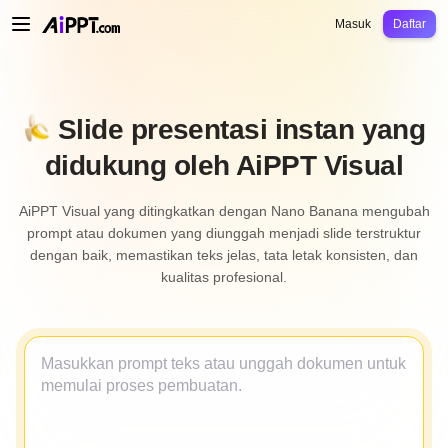
AiPPT Classic
AiPPT Flow
AiPPT Visual
Harga
Template
Pendidikan
Guru
U
Masuk
Daftar
Slide presentasi instan yang
didukung oleh AiPPT Visual
AiPPT Visual yang ditingkatkan dengan Nano Banana mengubah
prompt atau dokumen yang diunggah menjadi slide terstruktur
dengan baik, memastikan teks jelas, tata letak konsisten, dan
kualitas profesional.