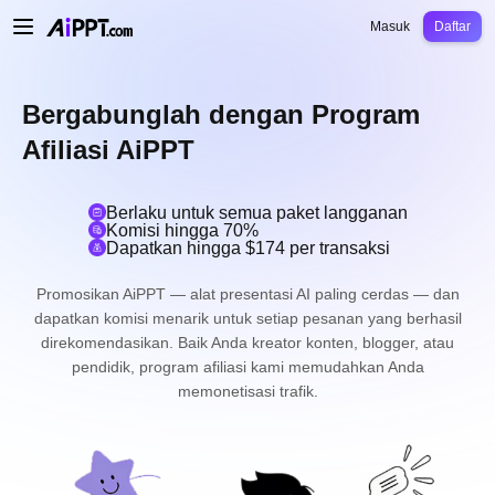
AiPPT Classic
AiPPT Flow
AiPPT Visual
Harga
Template
Pendidikan
Guru
U
Masuk
Daftar
Bergabunglah dengan Program
Afiliasi AiPPT
Berlaku untuk semua paket langganan
Komisi hingga 70%
Dapatkan hingga $174 per transaksi
Promosikan AiPPT — alat presentasi AI paling cerdas — dan
dapatkan komisi menarik untuk setiap pesanan yang berhasil
direkomendasikan. Baik Anda kreator konten, blogger, atau
pendidik, program afiliasi kami memudahkan Anda
memonetisasi trafik.