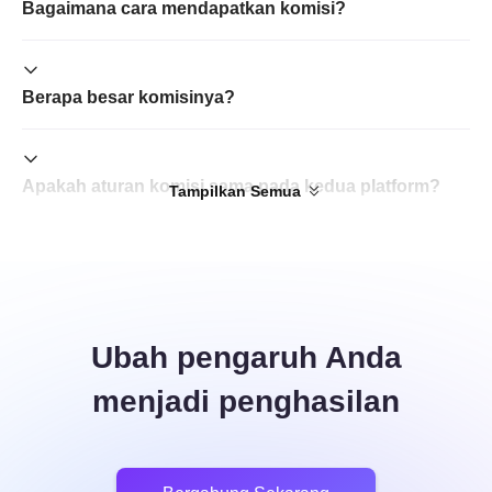
Bagaimana cara mendapatkan komisi?
Berapa besar komisinya?
Apakah aturan komisi sama pada kedua platform?
Tampilkan Semua
Ubah pengaruh Anda
menjadi penghasilan