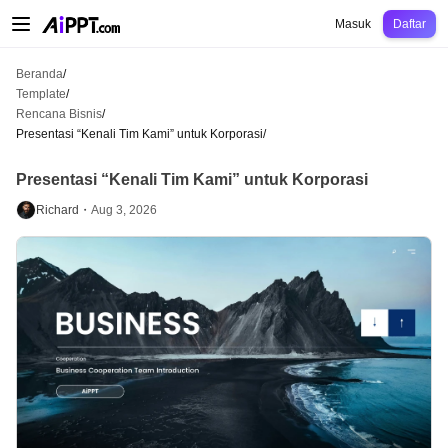
AiPPT Classic
AiPPT Flow
AiPPT Visual
Harga
Template
Pendidikan
Guru
U
Masuk
Daftar
Beranda
/
Template
/
Rencana Bisnis
/
Presentasi “Kenali Tim Kami” untuk Korporasi
/
Presentasi “Kenali Tim Kami” untuk Korporasi
Richard・
Aug 3, 2026