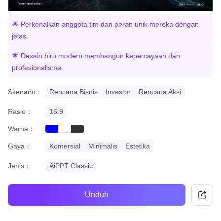
🌟 Perkenalkan anggota tim dan peran unik mereka dengan
jelas.
🌟 Desain biru modern membangun kepercayaan dan
profesionalisme.
Skenario：
Rencana Bisnis
Investor
Rencana Aksi
Rasio：
16:9
Warna：
blue
black
white
Gaya：
Komersial
Minimalis
Estetika
Jenis：
AiPPT Classic
Unduh