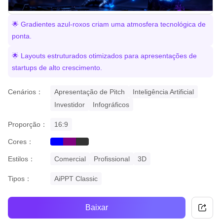
🌟 Gradientes azul-roxos criam uma atmosfera tecnológica de
ponta.
🌟 Layouts estruturados otimizados para apresentações de
startups de alto crescimento.
Cenários：
Apresentação de Pitch
Inteligência Artificial
Investidor
Infográficos
Proporção：
16:9
Cores：
blue
purple
black
Estilos：
Comercial
Profissional
3D
Tipos：
AiPPT Classic
Baixar