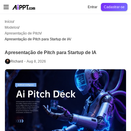
AiPPT Classic
AiPPT Flow
AiPPT Visual
Preços
Modelos
Educação
Profes
Entrar
Cadastrar-se
Início
/
Modelos
/
Apresentação de Pitch
/
Apresentação de Pitch para Startup de IA
/
Apresentação de Pitch para Startup de IA
Richard・
Aug 8, 2026