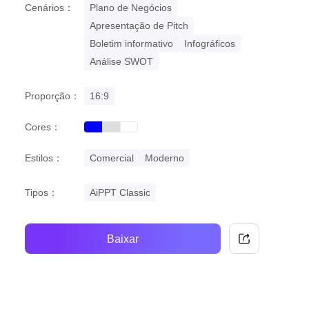
Cenários：
Plano de Negócios
Apresentação de Pitch
Boletim informativo
Infográficos
Análise SWOT
Proporção：
16:9
Cores：
blue
grey
white
Estilos：
Comercial
Moderno
Tipos：
AiPPT Classic
Baixar