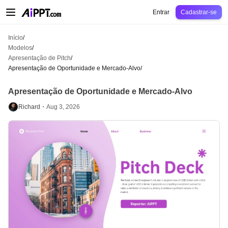
AiPPT Classic
AiPPT Flow
AiPPT Visual
Preços
Modelos
Educação
Profes
Entrar
Cadastrar-se
Início
/
Modelos
/
Apresentação de Pitch
/
Apresentação de Oportunidade e Mercado-Alvo
/
Apresentação de Oportunidade e Mercado-Alvo
Richard・
Aug 3, 2026