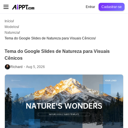
AiPPT Classic
AiPPT Flow
AiPPT Visual
Preços
Modelos
Educação
Profes
Entrar
Cadastrar-se
Início
/
Modelos
/
Natureza
/
Tema do Google Slides de Natureza para Visuais Cênicos
/
Tema do Google Slides de Natureza para Visuais
Cênicos
Richard・
Aug 5, 2026