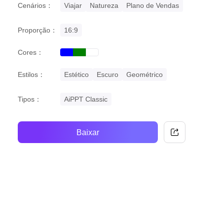
Cenários：
Viajar
Natureza
Plano de Vendas
Proporção：
16:9
Cores：
blue
green
white
Estilos：
Estético
Escuro
Geométrico
Tipos：
AiPPT Classic
Baixar