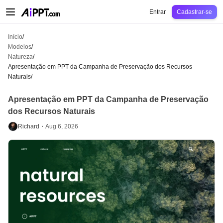
AiPPT Classic
AiPPT Flow
AiPPT Visual
Preços
Modelos
Educação
Profes
Entrar
Cadastrar-se
Início
/
Modelos
/
Natureza
/
Apresentação em PPT da Campanha de Preservação dos Recursos
Naturais
/
Apresentação em PPT da Campanha de Preservação
dos Recursos Naturais
Richard・
Aug 6, 2026