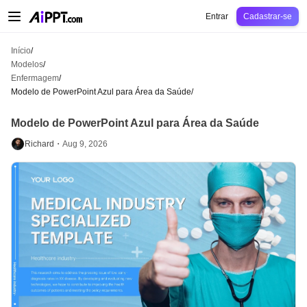
AiPPT Classic
AiPPT Flow
AiPPT Visual
Preços
Modelos
Educação
Profes
Entrar
Cadastrar-se
Início
/
Modelos
/
Enfermagem
/
Modelo de PowerPoint Azul para Área da Saúde
/
Modelo de PowerPoint Azul para Área da Saúde
Richard・
Aug 9, 2026