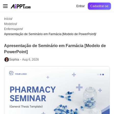
AiPPT Classic
AiPPT Flow
AiPPT Visual
Preços
Modelos
Educação
Profes
Entrar
Cadastrar-se
Início
/
Modelos
/
Enfermagem
/
Apresentação de Seminário em Farmácia [Modelo de PowerPoint]
/
Apresentação de Seminário em Farmácia [Modelo de
PowerPoint]
Sophia・
Aug 6, 2026