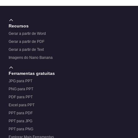
O esquema de cores pode ser ajustado para diferentes
Recursos
marcas farmacêuticas?
Gerar a partir de Word
Gerar a partir de PDF
Gerar a partir de Text
O modelo oferece suporte a multimídia e incorporação
Imagens do Nano Banana
de vídeos?
Ferramentas gratuitas
JPG para PPT
PNG para PPT
PDF para PPT
Excel para PPT
PPT para PDF
PPT para JPG
PPT para PNG
Explorar Mais Ferramentas