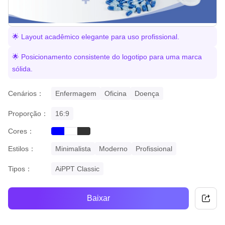
🌟 Layout acadêmico elegante para uso profissional.
🌟 Posicionamento consistente do logotipo para uma marca
sólida.
Cenários：
Enfermagem
Oficina
Doença
Proporção：
16:9
Cores：
blue
black
white
Estilos：
Minimalista
Moderno
Profissional
Tipos：
AiPPT Classic
Baixar